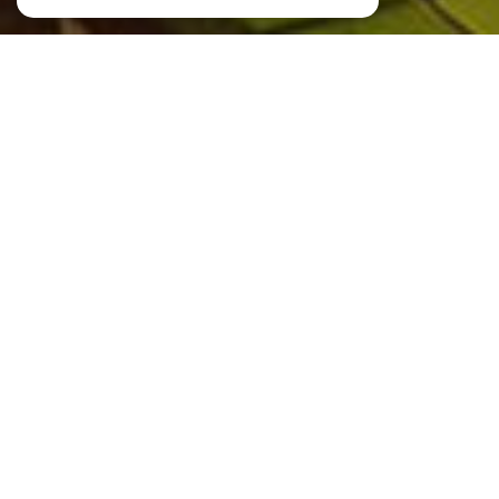
À PROPOS
JMA Immo vous accompagne
JMA Immo, agence digitale et familiale dont le siège social se situe
dans le
centre-ville du HAVRE.
Notre objectif est de vous
accompagner dès votre recherche jusqu’à l’aboutissement de votre
projet.
Fort de notre expérience, l’agence JMA Immo vous assiste dans vos
démarches et vous conseille dans toutes les étapes de votre
aspiration.
Notre
agence immobilière au Havre
, met tout notre savoir-faire au
service de nos clients en nous spécialisant sur les quartiers que nous
connaissons bien et que nous affectionnons avant tout. C'est en
relation de confiance que nous aimons travailler, afin de satisfaire
chacun de nos clients.
Nous vous accompagnons dans la réalisation de vos projets de
vente,