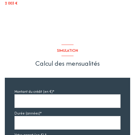
2 003 €
SIMULATION
Calcul des mensualités
Montant du crédit (en €)*
Durée (années)*
Votre apport (en €) *