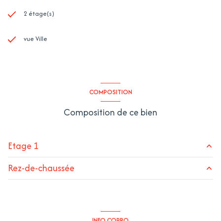
2 étage(s)
vue Ville
COMPOSITION
Composition de ce bien
Etage 1
Rez-de-chaussée
Appartement 1
26.82 m²
Appartement 2
37.33 m²
Acceuil LOVE ROOM
30.64 m²
INFO COPRO