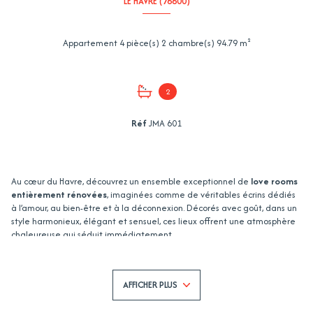
LE HAVRE (76600)
Appartement 4 pièce(s) 2 chambre(s) 94.79 m²
2
Réf
JMA 601
Au cœur du Havre, découvrez un ensemble exceptionnel de
love rooms
entièrement rénovées
, imaginées comme de véritables écrins dédiés
à l’amour, au bien-être et à la déconnexion. Décorés avec goût, dans un
style harmonieux, élégant et sensuel, ces lieux offrent une atmosphère
chaleureuse qui séduit immédiatement.
Aujourd’hui disponibles à la vente, ils représentent
une opportunité de
placement rare
, idéale pour un investisseur ou un entrepreneur en
quête d’un projet à forte valeur ajoutée.
AFFICHER PLUS
Love Room n°1 : l’intimité sublimée
Cet espace délicat et immersif propose :