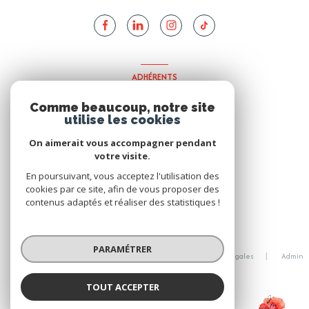
ADHÉRENTS
Nous adhérons
Comme beaucoup, notre site
utilise les cookies
On aimerait vous accompagner pendant
votre visite.
En poursuivant, vous acceptez l'utilisation des
cookies par ce site, afin de vous proposer des
contenus adaptés et réaliser des statistiques !
© 2026 | Tous droits réservés
PARAMÉTRER
Nos honoraires
Nos partenaires
Mentions légales
Admin
Politique RGPD
Cookies
TOUT ACCEPTER
JMA Immo
Réalisé par :