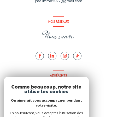
jma.immo2022@gmail.com
NOS RÉSEAUX
Nous suivre
ADHÉRENTS
Nous adhérons
Comme beaucoup, notre site
utilise les cookies
On aimerait vous accompagner pendant
votre visite.
En poursuivant, vous acceptez l'utilisation des