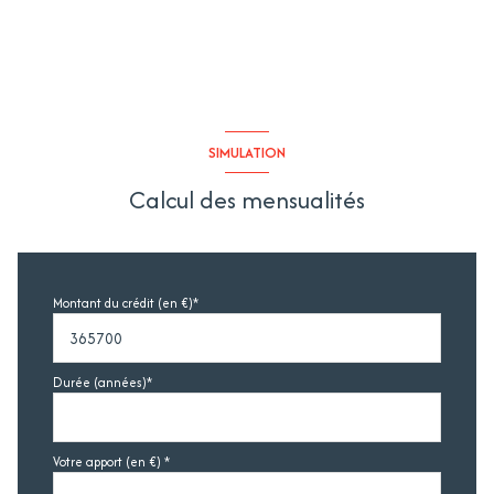
Cabane de jardin
m²
SIMULATION
Calcul des mensualités
Montant du crédit (en €)*
Durée (années)*
Votre apport (en €) *