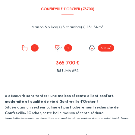
GONFREVILLE-L'ORCHER (76700)
Maison 6 pièce(s) 3 chambre(s) 131.54 m²
1
1
600 m²
365 700 €
Réf
JMA 624
À découvrir sans tarder : une maison récente alliant confort,
modernité et qualité de vie à Gonfreville-l'Orcher !
Située dans un
secteur calme et particulièrement recherché de
Gonfreville-l'Orcher
, cette belle maison récente séduira
immédiatement les familles en quête d'un cadre de vie privilégié. Vous
profiterez d'un environnement paisible tout en bénéficiant d'une
proximité appréciable avec les
commerces, les transports, les écoles