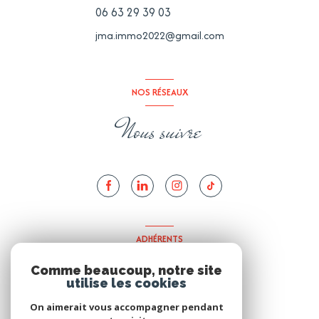
06 63 29 39 03
jma.immo2022@gmail.com
NOS RÉSEAUX
Nous suivre
ADHÉRENTS
Nous adhérons
Comme beaucoup, notre site
utilise les cookies
On aimerait vous accompagner pendant