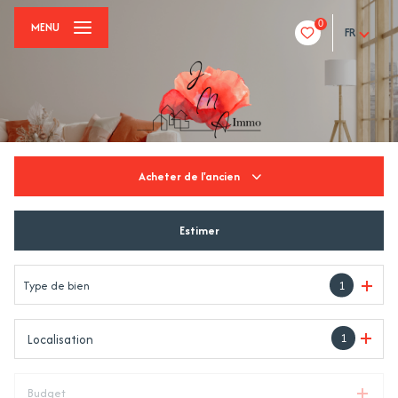
0
MENU
FR
Acheter
de l'ancien
Estimer
De l'ancien
Type de bien
1
1
Localisation
Budget