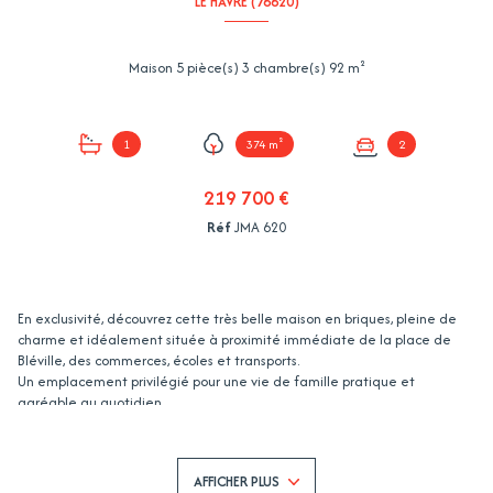
LE HAVRE (76620)
Maison 5 pièce(s) 3 chambre(s) 92 m²
1
374 m²
2
219 700 €
Réf
JMA 620
En exclusivité, découvrez cette très belle maison en briques, pleine de
charme et idéalement située à proximité immédiate de la place de
Bléville, des commerces, écoles et transports.
Un emplacement privilégié pour une vie de famille pratique et
agréable au quotidien.
Dès l’entrée, vous serez séduits par son ambiance chaleureuse et
cocooning.
Le rez-de-chaussée se compose d’une petite chambre cosy, d’un
AFFICHER PLUS
séjour/salon convivial, d’une cuisine aménagée et équipée ainsi que