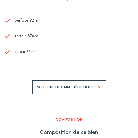
Surface 92 m²
terrain 374 m²
séjour 28 m²
3 chambre(s)
1 salle(s) de bain
VOIR PLUS DE CARACTÉRISTIQUES
construit en 1955
cuisine séparée (équipée)
COMPOSITION
Chauffage individuel : radiateur (gaz de ville)
Composition de ce bien