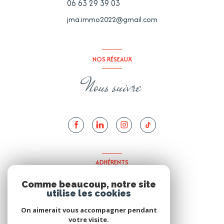
06 63 29 39 03
jma.immo2022@gmail.com
NOS RÉSEAUX
Nous suivre
ADHÉRENTS
Nous adhérons
Comme beaucoup, notre site
utilise les cookies
On aimerait vous accompagner pendant
votre visite.